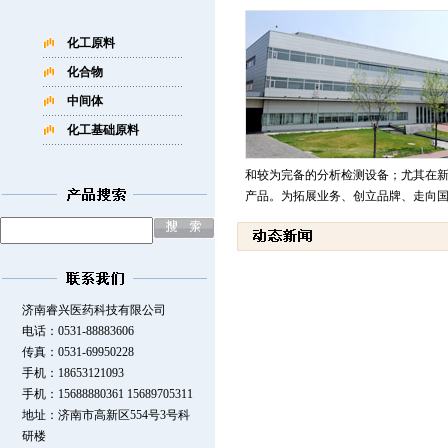
化工原料
化合物
中间体
化工基础原料
和较为完备的分析检测设备；尤其在
产品。为拓展业务、创立品牌、走向
济南睿兴医药科技有限公司
电话：0531-88883606
传真：0531-69950228
手机：18653121093
手机：15688880361 15689705311
地址：济南市高新区554号3号科
研楼